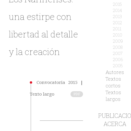
2015
2014
una estirpe con
2013
2012
2011
libertad al detalle
2010
2009
2008
y la creación
2007
2006
2005
Autores
Textos
Convocatoria 2015
|
cortos
Textos
Texto largo
PDF
largos
PUBLICACI
ACERCA