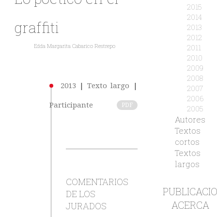
2015
2014
graffiti
2013
2012
Edda Margarita Cabarico Restrepo
2011
2010
2009
2008
2013
|
Texto largo
|
2007
2006
Participante
PDF
2005
Autores
Textos
cortos
Textos
largos
COMENTARIOS
PUBLICACI
DE LOS
ACERCA
JURADOS