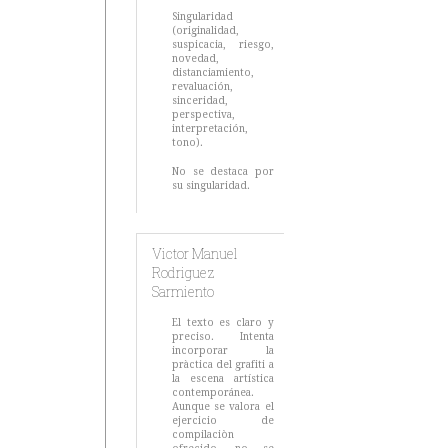
Singularidad
(originalidad,
suspicacia, riesgo,
novedad,
distanciamiento,
revaluación,
sinceridad,
perspectiva,
interpretación,
tono).
No se destaca por
su singularidad.
Victor Manuel
Rodriguez
Sarmiento
El texto es claro y
preciso. Intenta
incorporar la
pràctica del grafiti a
la escena artística
contemporánea.
Aunque se valora el
ejercicio de
compilaciòn