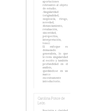
aportaciones
relevantes al objeto
de estudio.
-Singularidad
(originalidad,
suspicacia, riesgo,
novedad,
distanciamiento,
revaluación,
sinceridad,
perspectiva,
interpretación,
tono):
El enfoque es
demasiado
generalista, lo que
le resta singularidad
al escrito y también
profundidad en el
análisis,
quedándose en un
marco
excesivamente
introductorio.
Carolina Ponce de
León
Precisión y claridad