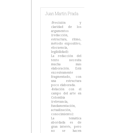
Juan Martín Prada
-Precisión y
claridad de los
argumentos
(redacción,
estructura, ritmo,
método expositivo,
elocuencia,
legibilidad):
La redacción del
texto necesita
mucha más
elaboración. Está
excesivamente
fragmentado, con
una estructura
poco elaborada.
-Relación con el
campo del arte en
Colombia
(relevancia,
fundamentación,
actualización,
conocimiento):
La temática
abordada es de
gran interés, pero
no se hacen