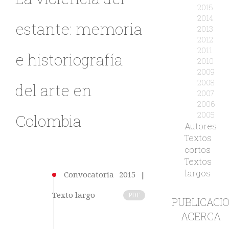
2015
2014
estante: memoria
2013
2012
2011
e historiografía
2010
2009
2008
del arte en
2007
2006
2005
Colombia
Autores
Textos
cortos
Textos
largos
Convocatoria 2015
|
Texto largo
PDF
PUBLICACI
ACERCA