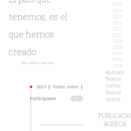
2015
2014
tenemos, es el
2013
2012
2011
que hemos
2010
2009
2008
creado
2007
2006
Jairo Alberto Cobo León
2005
Autores
Textos
cortos
2013
|
Texto corto
|
Textos
largos
Participante
PDF
PUBLICACI
ACERCA