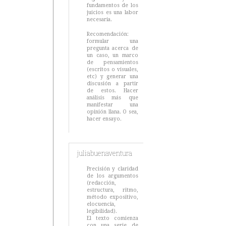
fundamentos de los
juicios es una labor
necesaria.
Recomendación:
formular una
pregunta acerca de
un caso, un marco
de pensamientos
(escritos o visuales,
etc) y generar una
discusión a partir
de estos. Hacer
análisis más que
manifestar una
opinión llana. O sea,
hacer ensayo.
juliabuenaventura
Precisión y claridad
de los argumentos
(redacción,
estructura, ritmo,
método expositivo,
elocuencia,
legibilidad).
El texto comienza
con una serie de