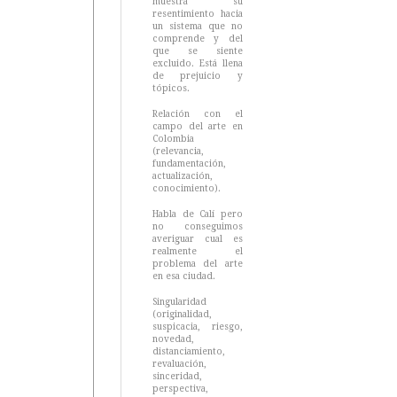
muestra su
resentimiento hacia
un sistema que no
comprende y del
que se siente
excluido. Está llena
de prejuicio y
tópicos.
Relación con el
campo del arte en
Colombia
(relevancia,
fundamentación,
actualización,
conocimiento).
Habla de Calí pero
no conseguimos
averiguar cual es
realmente el
problema del arte
en esa ciudad.
Singularidad
(originalidad,
suspicacia, riesgo,
novedad,
distanciamiento,
revaluación,
sinceridad,
perspectiva,