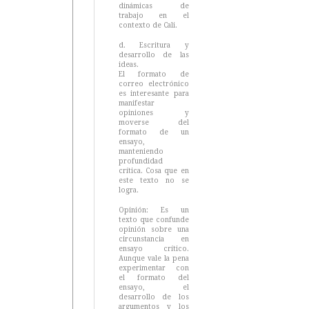
dinámicas de
trabajo en el
contexto de Cali.
d. Escritura y
desarrollo de las
ideas.
El formato de
correo electrónico
es interesante para
manifestar
opiniones y
moverse del
formato de un
ensayo,
manteniendo
profundidad
crítica. Cosa que en
este texto no se
logra.
Opinión: Es un
texto que confunde
opinión sobre una
circunstancia en
ensayo crítico.
Aunque vale la pena
experimentar con
el formato del
ensayo, el
desarrollo de los
argumentos y los