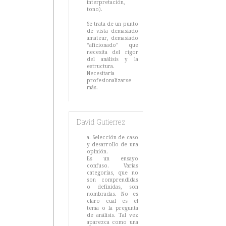
interpretación,
tono).
Se trata de un punto
de vista demasiado
amateur, demasiado
“aficionado” que
necesita del rigor
del análisis y la
estructura.
Necesitaría
profesionalizarse
más.
David Gutierrez
a. Selección de caso
y desarrollo de una
opinión.
Es un ensayo
confuso. Varias
categorías, que no
son comprendidas
o definidas, son
nombradas. No es
claro cual es el
tema o la pregunta
de análisis. Tal vez
aparezca como una