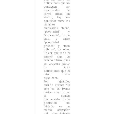
definiciones que no
consiguen ser
establecidas de
forma eficaz. En
efecto, hay una
confusión entre los
términos
empleados “bien”,
“propiedad” y
“mercancía”, de un
lado, y entre
“propiedad
privada” y “bien
público”, de otro.
De ahí, que todo el
ensayo siga un
camino difuso, pues
se propone partir
de unas
definiciones que él
mismo olvida
establecer.
Por ejemplo,
cuando afirma: “El
arte en su forma
básica, como lo ve
el común
denominador de la
población no
iniciada, es un
medio activador
del conocimiento