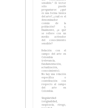
sensible.” El lector
sólo puede
preguntarse: ¿qué
es una forma básica
del arte?, ¿cuál es el
denominador
común de la
población? y,
finalmente, ¿a qué
se refiere con un
medio activador
del conocimiento
sensible?
Relación con el
campo del arte en
Colombia
(relevancia,
fundamentación,
actualización,
conocimiento).
No hay una relación
específica o
contribución con
respecto al campo
del arte en
Colombia.
Singularidad
(originalidad,
suspicacia, riesgo,