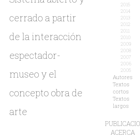
2015
2014
cerrado a partir
2013
2012
2011
de la interacción
2010
2009
2008
espectador-
2007
2006
2005
museo y el
Autores
Textos
concepto obra de
cortos
Textos
largos
arte
PUBLICACI
ACERCA