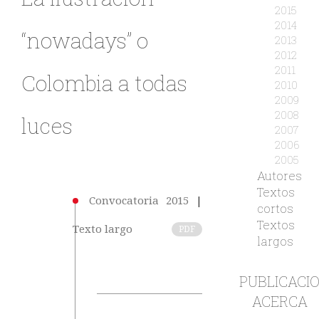
2015
2014
“nowadays” o
2013
2012
2011
Colombia a todas
2010
2009
2008
luces
2007
2006
2005
Autores
Textos
Convocatoria 2015
|
cortos
Textos
Texto largo
PDF
largos
PUBLICACI
ACERCA