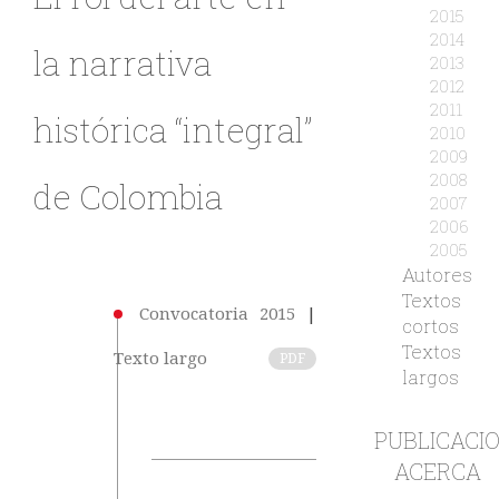
2015
2014
la narrativa
2013
2012
2011
histórica “integral”
2010
2009
2008
de Colombia
2007
2006
2005
Autores
Textos
Convocatoria 2015
|
cortos
Textos
Texto largo
PDF
largos
PUBLICACI
ACERCA