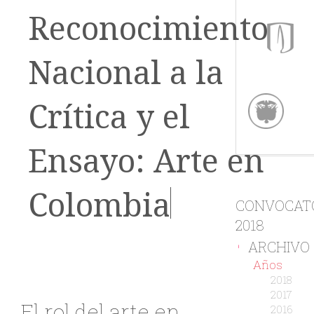
Reconocimiento
Nacional a la
Crítica y el
Ensayo: Arte en
Colombia
CONVOCAT
2018
ARCHIVO
-
Años
2018
2017
El rol del arte en
2016