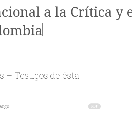
onal a la Crítica y e
olombia
 – Testigos de ésta
largo
PDF