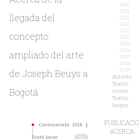
2015
2014
llegada del
2013
2012
2011
concepto
2010
2009
2008
ampliado del arte
2007
2006
2005
de Joseph Beuys a
Autores
Textos
Bogotá
cortos
Textos
largos
PUBLICACI
Convocatoria 2018
|
ACERCA
Texto largo
PDF